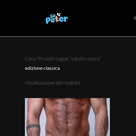
Vai
al
contenuto
I
Casa
/ Prodotti taggati “edición clásica”
edizione classica
Visualizzazione del risultato