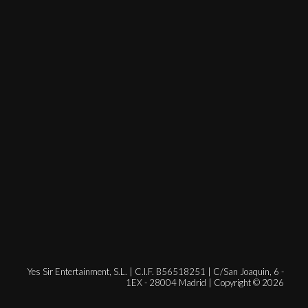
Yes Sir Entertainment, S.L. | C.I.F. B56518251 | C/San Joaquin, 6 -
1EX - 28004 Madrid | Copyright © 2026