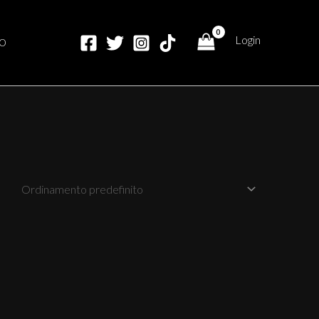
Login
O