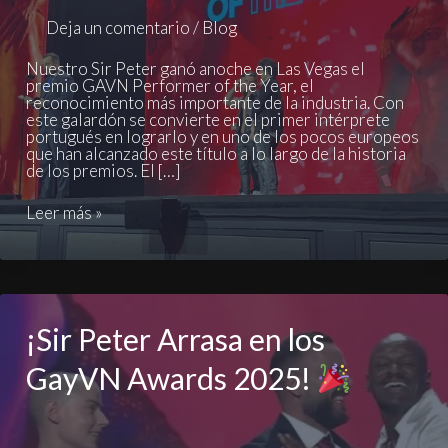
Deja un comentario
/
Blog
Nuestro Sir Peter ganó anoche en Las Vegas el
premio GAVN Performer of the Year, el
reconocimiento más importante de la industria. Con
este galardón se convierte en el primer intérprete
portugués en lograrlo y en uno de los pocos europeos
que han alcanzado este título a lo largo de la historia
de los premios. El […]
SIR
Leer más »
PETER
ES
EL
MEJOR
DEL
MUNDO!
¡Sir Peter Arrasa en los
GayVN Awards 2025!