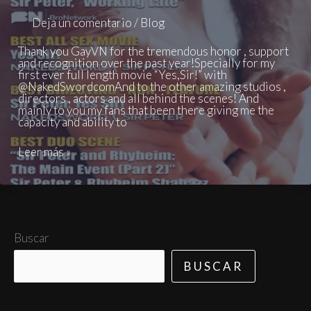
Deja un comentario
/
Blog
Thank you GayVN for the tremendous honor , support
and recognition over the past year!Specially for my
first ever full length movie “Yes,Sir!” with
@NakedSwordcomAnd to the other amazing studios ,
directors , actors and all behind the scenes! And
mainly to you my fans that been there giving me the
capacity and ability to
SIR
Leer más »
PETER
performer
of
the
year
at
gaynv
Buscar
awards
2025
BUSCAR