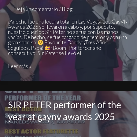
Deja un comentario
/
Blog
¡Anoche fue una locura total en Las Vegas! Los GayVN
Awards 2025 se llevaron a cabo y, por supuesto,
nuestro querido Sir Peter no se fue con las manos
vacías. De hecho, se fue cargado de premios y con una
gran sonrisa.
Favourite Daddy: ¡Tres Años
Seguidos, Papá!
¡Boom! Por tercer año
consecutivo, Sir Peter se llevó el
¡Sir
Leer más »
Peter
Arrasa
en
los
GayVN
Awards
2025!
SIR PETER performer of the
year at gaynv awards 2025