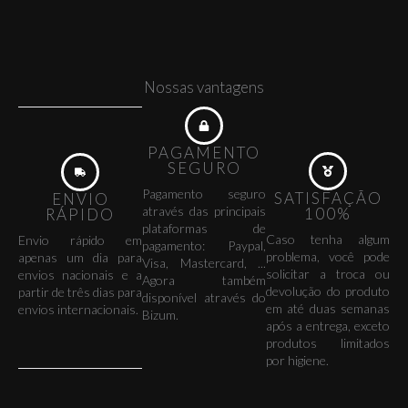
Nossas vantagens
PAGAMENTO
SEGURO
Pagamento seguro
SATISFAÇÃO
ENVIO
através das principais
100%
RÁPIDO
plataformas de
Caso tenha algum
Envio rápido em
pagamento: Paypal,
problema, você pode
apenas um dia para
Visa, Mastercard, ...
solicitar a troca ou
envios nacionais e a
Agora também
devolução do produto
partir de três dias para
disponível através do
em até duas semanas
envios internacionais.
Bizum.
após a entrega, exceto
produtos limitados
por higiene.