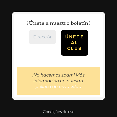
n
s
t
a
¡Únete a nuestro boletín!
g
r
a
m
¡No hacemos spam! Más
información en nuestra
política de privacidad
Condições de uso