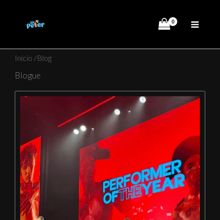
Ir
al
contenido
Início
/Blog
Blogue