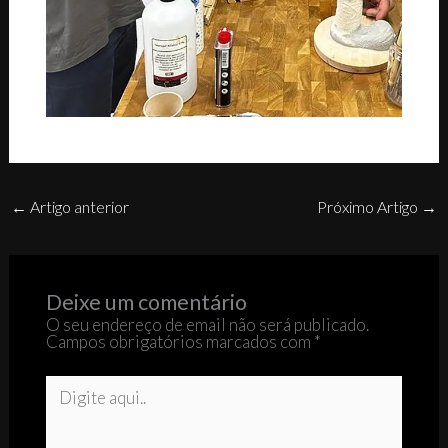
←
Artigo anterior
Próximo Artigo
→
Deixe um comentário
O seu endereço de email não será publicado.
Campos obrigatórios marcados com
*
Digite
aqui..