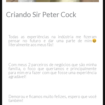
Criando Sir Peter Cock
31 de março de 2024
/ Por
Miguel Teixeira - Sir Peter
Todas as experiências na indústria me fizeram
pensar no futuro e dar uma parte de mim
literalmente aos meus fãs!
Com meus 2 parceiros de negócios que são minha
família, o foco que queríamos e principalmente
para mim era fazer com que fosse uma experiência
agradável!
Demorou e ficamos muito felizes, espero que você
também!