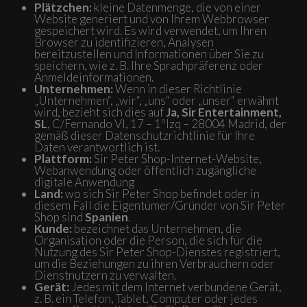
Plätzchen:
kleine Datenmenge, die von einer
Website generiert und von Ihrem Webbrowser
gespeichert wird. Es wird verwendet, um Ihren
Browser zu identifizieren, Analysen
bereitzustellen und Informationen über Sie zu
speichern, wie z. B. Ihre Sprachpräferenz oder
Anmeldeinformationen.
Unternehmen:
Wenn in dieser Richtlinie
„Unternehmen“, „wir“, „uns“ oder „unser“ erwähnt
wird, bezieht sich dies auf
Ja, Sir Entertainment,
SL
, C/Fernando VI, 17 – 1ºIzq – 28004 Madrid, der
gemäß dieser Datenschutzrichtlinie für Ihre
Daten verantwortlich ist.
Plattform:
Sir Peter Shop-Internet-Website,
Webanwendung oder öffentlich zugängliche
digitale Anwendung
Land:
wo sich Sir Peter Shop befindet oder in
diesem Fall die Eigentümer/Gründer von Sir Peter
Shop sind
Spanien
.
Kunde:
bezeichnet das Unternehmen, die
Organisation oder die Person, die sich für die
Nutzung des Sir Peter Shop-Dienstes registriert,
um die Beziehungen zu ihren Verbrauchern oder
Dienstnutzern zu verwalten.
Gerät:
Jedes mit dem Internet verbundene Gerät,
z. B. ein Telefon, Tablet, Computer oder jedes