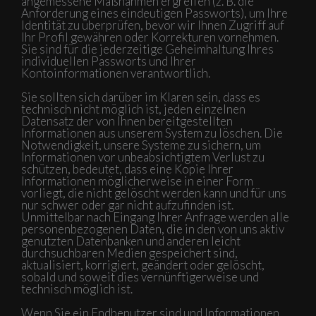
angemessene Maßnahmen ergreifen (z. B. die
Anforderung eines eindeutigen Passworts), um Ihre
Identität zu überprüfen, bevor wir Ihnen Zugriff auf
Ihr Profil gewähren oder Korrekturen vornehmen.
Sie sind für die jederzeitige Geheimhaltung Ihres
individuellen Passworts und Ihrer
Kontoinformationen verantwortlich.
Sie sollten sich darüber im Klaren sein, dass es
technisch nicht möglich ist, jeden einzelnen
Datensatz der von Ihnen bereitgestellten
Informationen aus unserem System zu löschen. Die
Notwendigkeit, unsere Systeme zu sichern, um
Informationen vor unbeabsichtigtem Verlust zu
schützen, bedeutet, dass eine Kopie Ihrer
Informationen möglicherweise in einer Form
vorliegt, die nicht gelöscht werden kann und für uns
nur schwer oder gar nicht aufzufinden ist.
Unmittelbar nach Eingang Ihrer Anfrage werden alle
personenbezogenen Daten, die in den von uns aktiv
genutzten Datenbanken und anderen leicht
durchsuchbaren Medien gespeichert sind,
aktualisiert, korrigiert, geändert oder gelöscht,
sobald und soweit dies vernünftigerweise und
technisch möglich ist.
Wenn Sie ein Endbenutzer sind und Informationen,