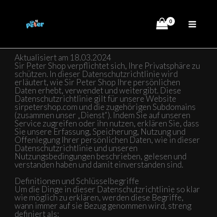
Zum
Inhalt
springen
Aktualisiert am 18.03.2024
Sir Peter Shop verpflichtet sich, Ihre Privatsphäre zu
schützen. In dieser Datenschutzrichtlinie wird
erläutert, wie Sir Peter Shop Ihre persönlichen
Daten erhebt, verwendet und weitergibt. Diese
Datenschutzrichtlinie gilt für unsere Website
sirpetershop.com und die zugehörigen Subdomains
(zusammen unser „Dienst“). Indem Sie auf unseren
Service zugreifen oder ihn nutzen, erklären Sie, dass
Sie unsere Erfassung, Speicherung, Nutzung und
Offenlegung Ihrer persönlichen Daten, wie in dieser
Datenschutzrichtlinie und unseren
Nutzungsbedingungen beschrieben, gelesen und
verstanden haben und damit einverstanden sind.
Definitionen und Schlüsselbegriffe
Um die Dinge in dieser Datenschutzrichtlinie so klar
wie möglich zu erklären, werden diese Begriffe,
wann immer auf sie Bezug genommen wird, streng
definiert als: