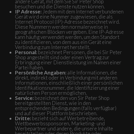
andere Gerät, mit dem Sie Sir Peter Shop
besuchen und die Dienste nutzen können.
IP Adresse:
Jedem mit dem Internet verbundenen
Gerät wird eine Nummer zugewiesen, die als
Internet Protocol (IP)-Adresse bezeichnet wird.
Diese Nummern werden normalerweise in
geografischen Blöcken vergeben. Eine IP-Adresse
kann häufig verwendet werden, um den Standort
zu identifizieren, von dem aus ein Gerät eine
Verbindung zum Internet herstellt.
Personal:
bezeichnet Personen, die bei Sir Peter
Shop angestellt sind oder einen Vertrag zur
Erbringung einer Dienstleistung im Namen einer
Partei haben.
Persönliche Angaben:
alle Informationen, die
direkt, indirekt oder in Verbindung mit anderen
Informationen, einschließlich einer persönlichen
Identifikationsnummer, die Identifizierung einer
natürlichen Person ermöglichen.
Service:
bezeichnet den von Sir Peter Shop
bereitgestellten Dienst, wie in den
entsprechenden Bedingungen (falls verfügbar)
und auf dieser Plattform beschrieben.
Dritte:
bezieht sich auf Werbetreibende,
Wettbewerbssponsoren, Marketing- und
Werbepartner und andere, die unsere Inhalte
bereitstellen oder deren Produkte oder