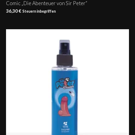
Comic „Die Abenteuer von Sir Peter“
36,30
€
Steuern inbegriffen