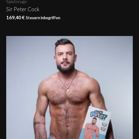
Spielzeuge
Sir Peter Cock
169,40
€
Steuern inbegriffen