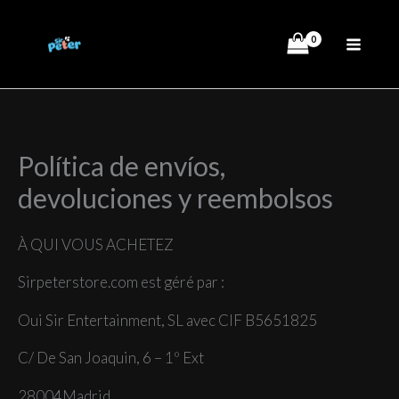
Aller
au
contenu
Política de envíos,
devoluciones y reembolsos
À QUI VOUS ACHETEZ
Sirpeterstore.com est géré par :
Oui Sir Entertainment, SL avec CIF B5651825
C/ De San Joaquin, 6 – 1º Ext
28004Madrid.