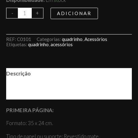
-
+
ADICIONAR
REF:
C0101
Categorias:
quadrinho
,
Acessórios
Etiquetas:
quadrinho
,
acessórios
Descrição
Informazioni spedizione
Avaliações (0)
PRIMEIRA PÁGINA:
Formato: 35 x 24 cm.
Tipo de papel ou suporte: Revestido mate.