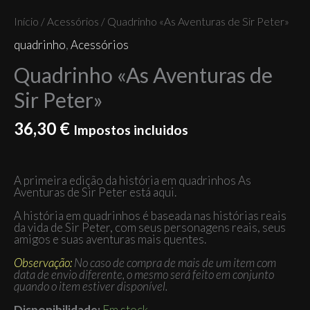
Início
/
Acessórios
/ Quadrinho «As Aventuras de Sir Peter»
quadrinho
,
Acessórios
Quadrinho «As Aventuras de
Sir Peter»
36,30
€
Impostos incluidos
A primeira edição da história em quadrinhos As
Aventuras de Sir Peter está aqui.
A história em quadrinhos é baseada nas histórias reais
da vida de Sir Peter, com seus personagens reais, seus
amigos e suas aventuras mais quentes.
Observação:
No caso de compra de mais de um item com
data de envio diferente, o mesmo será feito em conjunto
quando o item estiver disponível.
Disponibilidade:
Em stock